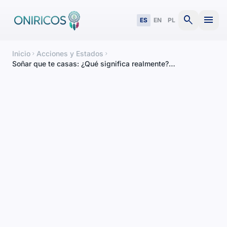
search
menu
ES
EN
PL
Inicio
Acciones y Estados
chevron_right
chevron_right
Soñar que te casas: ¿Qué significa realmente?
Interpretación completa