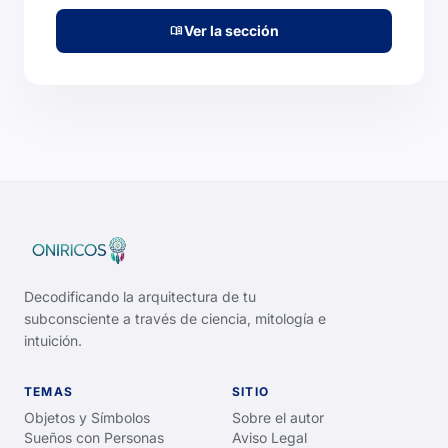
Ver la sección
menu_book
Decodificando la arquitectura de tu
subconsciente a través de ciencia, mitología e
intuición.
TEMAS
SITIO
Objetos y Símbolos
Sobre el autor
Sueños con Personas
Aviso Legal