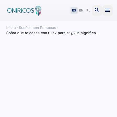
search
menu
ES
EN
PL
Inicio
Sueños con Personas
chevron_right
chevron_right
Soñar que te casas con tu ex pareja: ¿Qué significa
realmente?