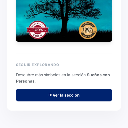
SEGUIR EXPLORANDO
Descubre más símbolos en la sección
Sueños con
Personas
.
Ver la sección
menu_book