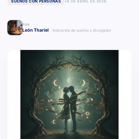
SUEÑOS CON PERSONAS
•
8 DE ABRIL DE 2026
POR
León Thariel
· Intérprete de sueños y divulgador