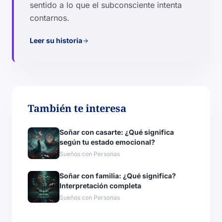
sentido a lo que el subconsciente intenta
contarnos.
Leer su historia
arrow_forward
También te interesa
Soñar con casarte: ¿Qué significa
según tu estado emocional?
Sueños con Personas
Soñar con familia: ¿Qué significa?
Interpretación completa
Sueños con Personas