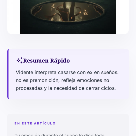
auto_awesome
Resumen Rápido
Vidente interpreta casarse con ex en sueños:
no es premonición, refleja emociones no
procesadas y la necesidad de cerrar ciclos.
EN ESTE ARTÍCULO
Tu emoción durante el sueño lo dice todo