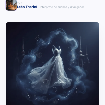
POR
León Thariel
· Intérprete de sueños y divulgador