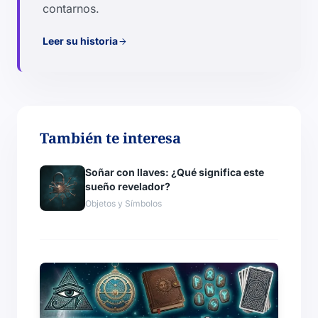
contarnos.
Leer su historia
arrow_forward
También te interesa
Soñar con llaves: ¿Qué significa este
sueño revelador?
Objetos y Símbolos