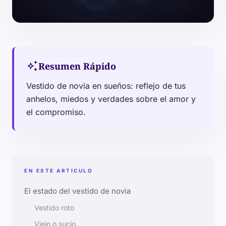
auto_awesome
Resumen Rápido
Vestido de novia en sueños: reflejo de tus
anhelos, miedos y verdades sobre el amor y
el compromiso.
EN ESTE ARTÍCULO
El estado del vestido de novia
Vestido roto
Viejo o sucio