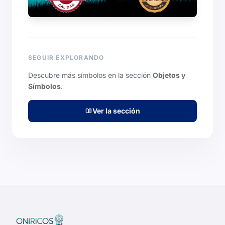
SEGUIR EXPLORANDO
Descubre más símbolos en la sección
Objetos y
Símbolos
.
Ver la sección
menu_book