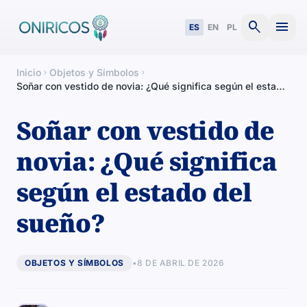
search
menu
ES
EN
PL
Inicio
Objetos y Símbolos
chevron_right
chevron_right
Soñar con vestido de novia: ¿Qué significa según el estado
del sueño?
Soñar con vestido de
novia: ¿Qué significa
según el estado del
sueño?
OBJETOS Y SÍMBOLOS
•
8 DE ABRIL DE 2026