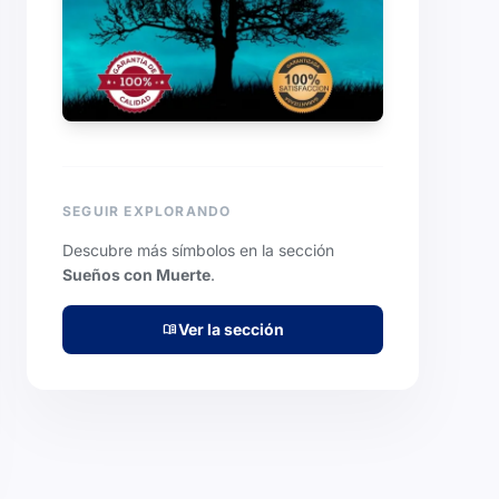
SEGUIR EXPLORANDO
Descubre más símbolos en la sección
Sueños con Muerte
.
Ver la sección
menu_book