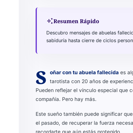
auto_awesome
Resumen Rápido
Descubro mensajes de abuelas fallecid
sabiduría hasta cierre de ciclos person
S
oñar con tu abuela fallecida
es al
tarotista con 20 años de experien
Pueden reflejar el vínculo especial que 
compañía. Pero hay más.
Este sueño también puede significar que
el pasado, de recuperar la fuerza necesa
recordarte que aún estás protegido.