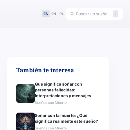
search
Buscar un sueño…
ES
EN
PL
/
También te interesa
Qué significa soñar con
personas fallecidas:
Interpretaciones y mensajes
Sueños con Muerte
Soñar con la muerte: ¿Qué
significa realmente este sueño?
Sueños con Muerte