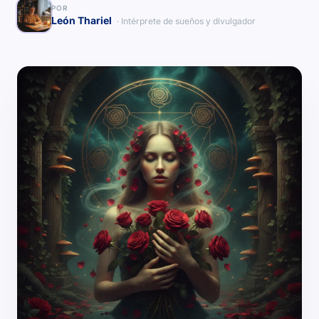
POR
León Thariel
· Intérprete de sueños y divulgador