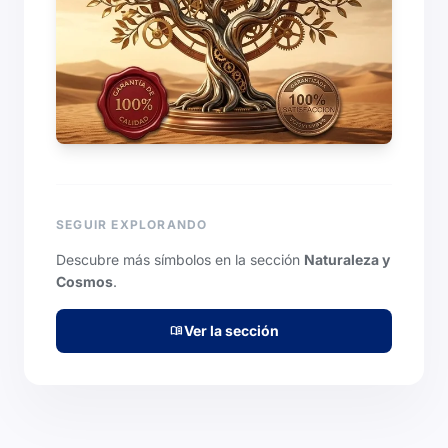
SEGUIR EXPLORANDO
Descubre más símbolos en la sección
Naturaleza y
Cosmos
.
Ver la sección
menu_book