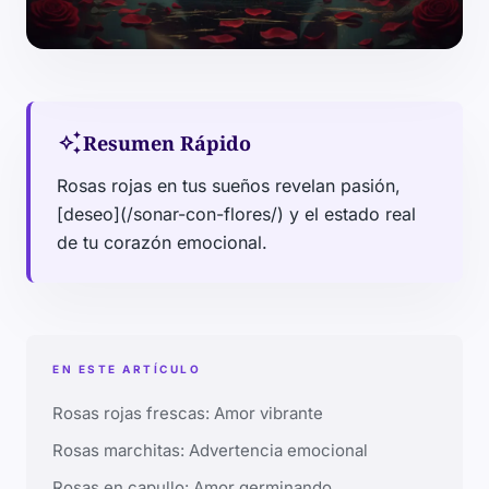
auto_awesome
Resumen Rápido
Rosas rojas en tus sueños revelan pasión,
[deseo](/sonar-con-flores/) y el estado real
de tu corazón emocional.
EN ESTE ARTÍCULO
Rosas rojas frescas: Amor vibrante
Rosas marchitas: Advertencia emocional
Rosas en capullo: Amor germinando