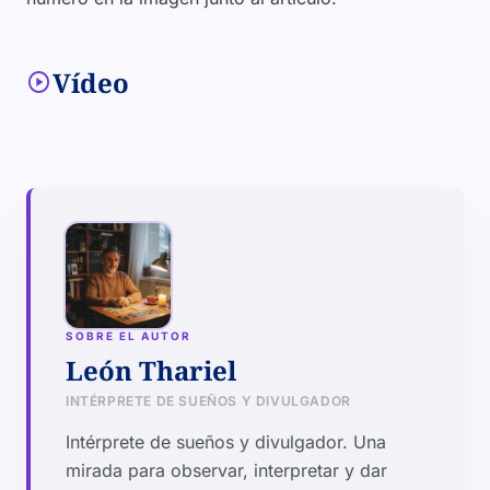
Vídeo
play_circle
SOBRE EL AUTOR
León Thariel
INTÉRPRETE DE SUEÑOS Y DIVULGADOR
Intérprete de sueños y divulgador. Una
mirada para observar, interpretar y dar