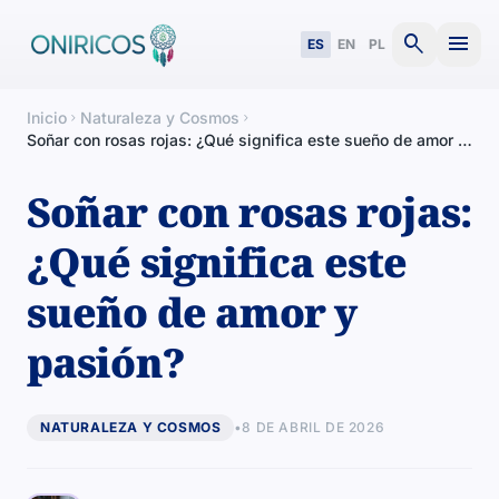
search
menu
ES
EN
PL
Inicio
Naturaleza y Cosmos
chevron_right
chevron_right
Soñar con rosas rojas: ¿Qué significa este sueño de amor y
pasión?
Soñar con rosas rojas:
¿Qué significa este
sueño de amor y
pasión?
NATURALEZA Y COSMOS
•
8 DE ABRIL DE 2026