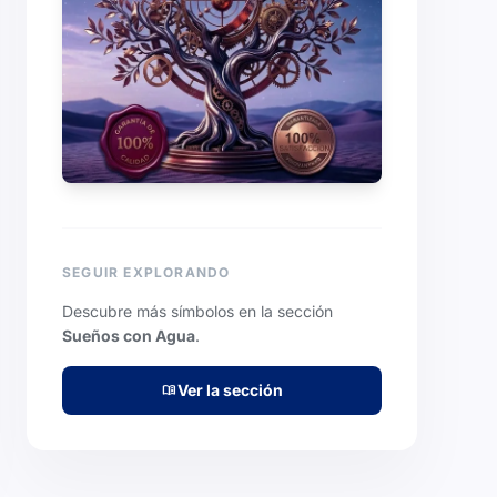
SEGUIR EXPLORANDO
Descubre más símbolos en la sección
Sueños con Agua
.
Ver la sección
menu_book