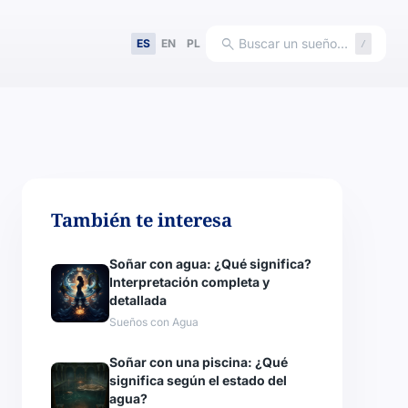
search
Buscar un sueño…
ES
EN
PL
/
También te interesa
Soñar con agua: ¿Qué significa?
Interpretación completa y
detallada
Sueños con Agua
Soñar con una piscina: ¿Qué
significa según el estado del
agua?