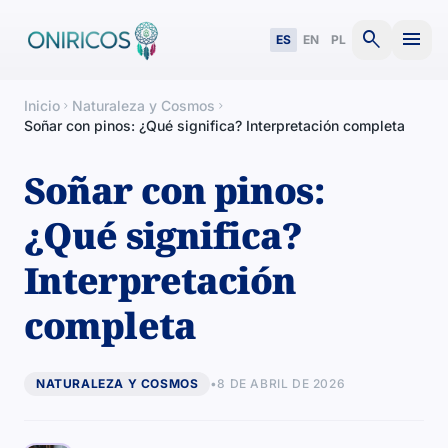
search
menu
ES
EN
PL
Inicio
Naturaleza y Cosmos
chevron_right
chevron_right
Soñar con pinos: ¿Qué significa? Interpretación completa
Soñar con pinos:
¿Qué significa?
Interpretación
completa
NATURALEZA Y COSMOS
•
8 DE ABRIL DE 2026