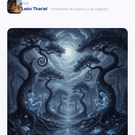
POR
León Thariel
· Intérprete de sueños y divulgador