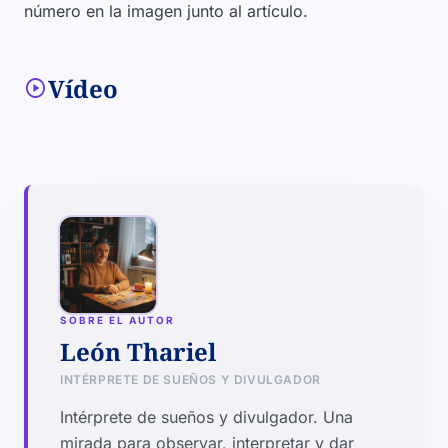
número en la imagen junto al artículo.
Vídeo
play_circle
SOBRE EL AUTOR
León Thariel
INTÉRPRETE DE SUEÑOS Y DIVULGADOR
Intérprete de sueños y divulgador. Una
mirada para observar, interpretar y dar