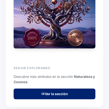
SEGUIR EXPLORANDO
Descubre más símbolos en la sección
Naturaleza y
Cosmos
.
Ver la sección
menu_book