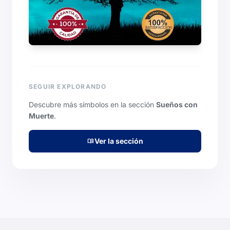
SEGUIR EXPLORANDO
Descubre más símbolos en la sección
Sueños con
Muerte
.
Ver la sección
menu_book