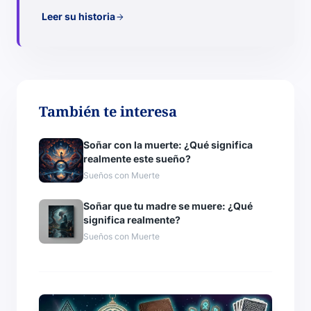
Leer su historia
arrow_forward
También te interesa
Soñar con la muerte: ¿Qué significa
realmente este sueño?
Sueños con Muerte
Soñar que tu madre se muere: ¿Qué
significa realmente?
Sueños con Muerte