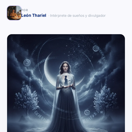
POR
León Thariel
· Intérprete de sueños y divulgador