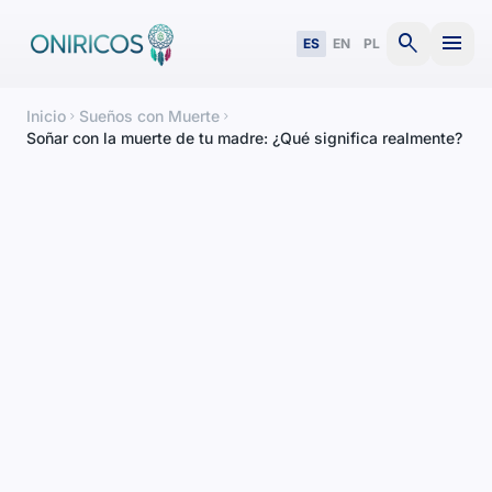
search
menu
ES
EN
PL
Inicio
Sueños con Muerte
chevron_right
chevron_right
Soñar con la muerte de tu madre: ¿Qué significa realmente?