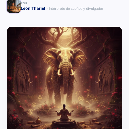
POR
León Thariel
· Intérprete de sueños y divulgador