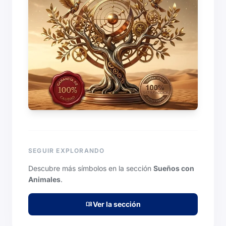
SEGUIR EXPLORANDO
Descubre más símbolos en la sección
Sueños con
Animales
.
Ver la sección
menu_book