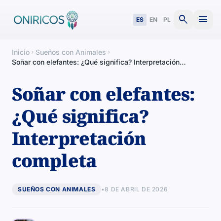
search
menu
ES
EN
PL
Inicio
Sueños con Animales
chevron_right
chevron_right
Soñar con elefantes: ¿Qué significa? Interpretación
completa
Soñar con elefantes:
¿Qué significa?
Interpretación
completa
SUEÑOS CON ANIMALES
•
8 DE ABRIL DE 2026