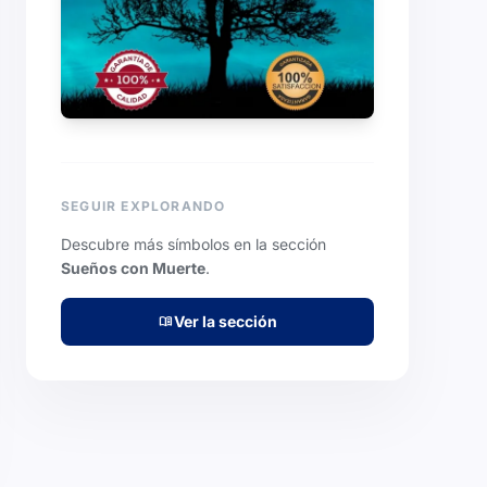
SEGUIR EXPLORANDO
Descubre más símbolos en la sección
Sueños con Muerte
.
Ver la sección
menu_book