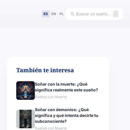
search
Buscar un sueño…
ES
EN
PL
/
También te interesa
Soñar con la muerte: ¿Qué
significa realmente este sueño?
Sueños con Muerte
Soñar con demonios: ¿Qué
significa y qué intenta decirte tu
subconsciente?
Sueños con Muerte