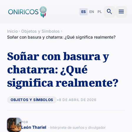
search
menu
ES
EN
PL
Inicio
Objetos y Símbolos
chevron_right
chevron_right
Soñar con basura y chatarra: ¿Qué significa realmente?
Soñar con basura y
chatarra: ¿Qué
significa realmente?
OBJETOS Y SÍMBOLOS
•
8 DE ABRIL DE 2026
POR
León Thariel
· Intérprete de sueños y divulgador