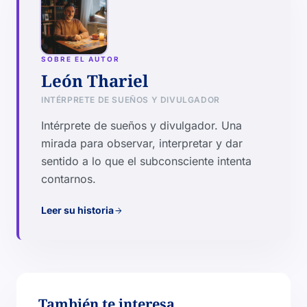
SOBRE EL AUTOR
León Thariel
INTÉRPRETE DE SUEÑOS Y DIVULGADOR
Intérprete de sueños y divulgador. Una
mirada para observar, interpretar y dar
sentido a lo que el subconsciente intenta
contarnos.
Leer su historia
arrow_forward
También te interesa