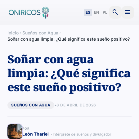
search
menu
ES
EN
PL
Inicio
Sueños con Agua
chevron_right
chevron_right
Soñar con agua limpia: ¿Qué significa este sueño positivo?
Soñar con agua
limpia: ¿Qué significa
este sueño positivo?
SUEÑOS CON AGUA
•
8 DE ABRIL DE 2026
POR
León Thariel
· Intérprete de sueños y divulgador