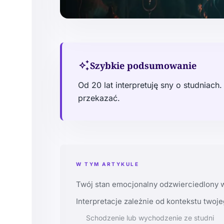
auto_awesome
Szybkie podsumowanie
Od 20 lat interpretuję sny o studniac
przekazać.
W TYM ARTYKULE
Twój stan emocjonalny odzwierciedlony w
Interpretacje zależnie od kontekstu twoj
Schodzenie lub wychodzenie ze studni