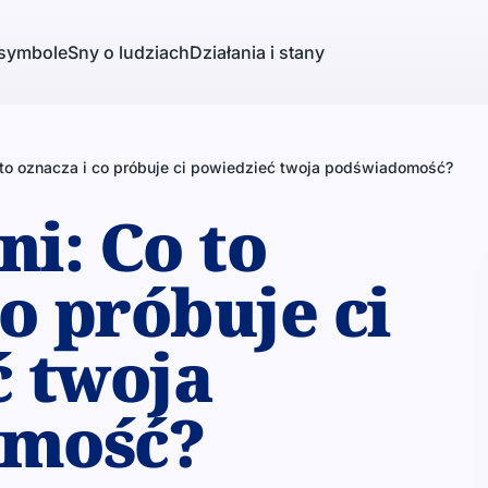
 symbole
Sny o ludziach
Działania i stany
o to oznacza i co próbuje ci powiedzieć twoja podświadomość?
ni: Co to
co próbuje ci
 twoja
omość?