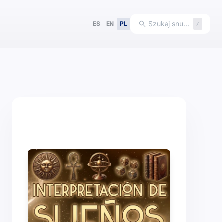
search
Szukaj snu…
ES
EN
PL
/