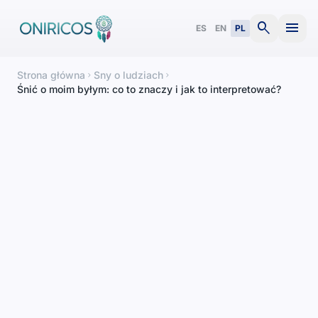
search
menu
ES
EN
PL
Strona główna
Sny o ludziach
chevron_right
chevron_right
Śnić o moim byłym: co to znaczy i jak to interpretować?