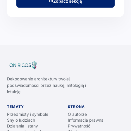
Zobacz sekcję
menu_book
Dekodowanie architektury twojej
podświadomości przez naukę, mitologię i
intuicję.
TEMATY
STRONA
Przedmioty i symbole
O autorze
Sny o ludziach
Informacja prawna
Działania i stany
Prywatność