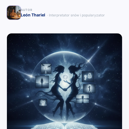
AUTOR
León Thariel
· Interpretator snów i popularyzator