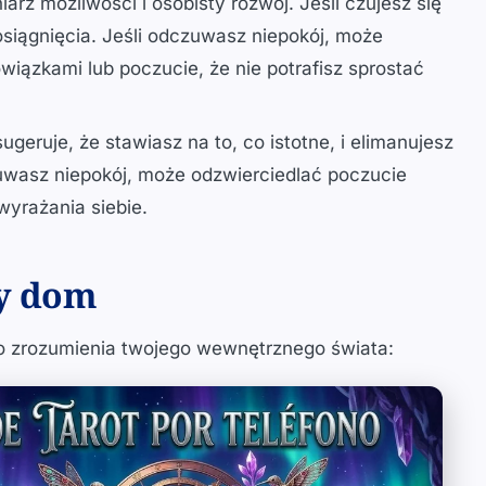
arz możliwości i osobisty rozwój. Jeśli czujesz się
osiągnięcia. Jeśli odczuwasz niepokój, może
ązkami lub poczucie, że nie potrafisz sprostać
sugeruje, że stawiasz na to, co istotne, i elimanujesz
uwasz niepokój, może odzwierciedlać poczucie
wyrażania siebie.
ny dom
do zrozumienia twojego wewnętrznego świata: