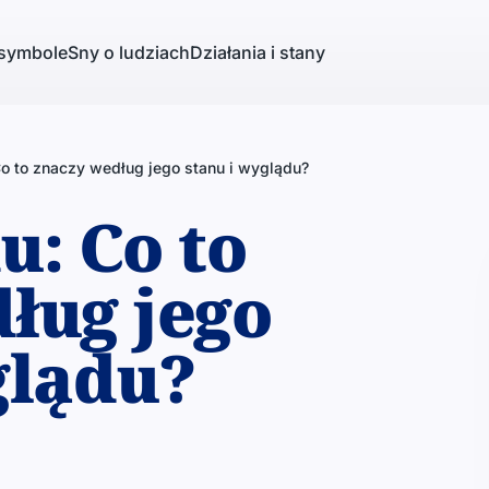
 symbole
Sny o ludziach
Działania i stany
Co to znaczy według jego stanu i wyglądu?
u: Co to
ług jego
glądu?