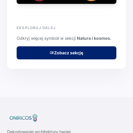
EKSPLORUJ DALEJ
Odkryj więcej symboli w sekcji
Natura i kosmos
.
Zobacz sekcję
menu_book
Dekodowanie architektury twojej