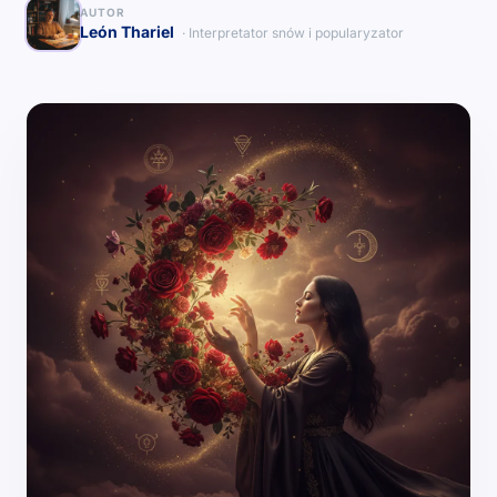
AUTOR
León Thariel
· Interpretator snów i popularyzator