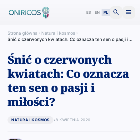
search
menu
ES
EN
PL
Strona główna
Natura i kosmos
chevron_right
chevron_right
Śnić o czerwonych kwiatach: Co oznacza ten sen o pasji i
miłości?
Śnić o czerwonych
kwiatach: Co oznacza
ten sen o pasji i
miłości?
NATURA I KOSMOS
•
8 KWIETNIA 2026