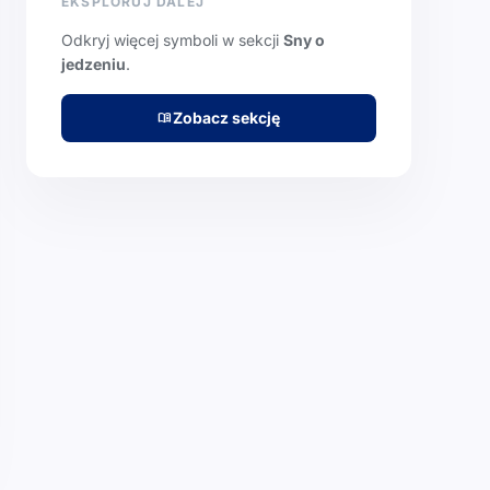
EKSPLORUJ DALEJ
Odkryj więcej symboli w sekcji
Sny o
jedzeniu
.
Zobacz sekcję
menu_book