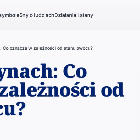
 symbole
Sny o ludziach
Działania i stany
h: Co oznacza w zależności od stanu owocu?
rynach: Co
zależności od
cu?