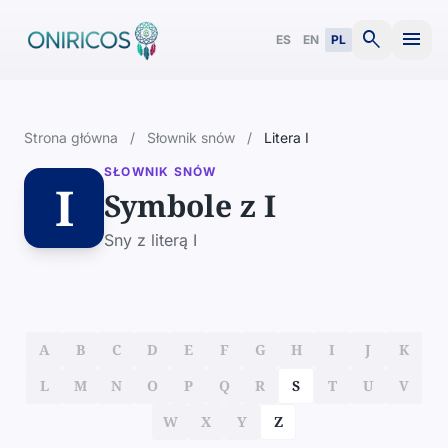
search
menu
ES
EN
PL
Strona główna
/
Słownik snów
/
Litera I
SŁOWNIK SNÓW
I
Symbole z I
Sny z literą I
A
B
C
D
E
F
G
H
I
J
K
L
M
N
O
P
Q
R
S
T
U
V
W
X
Y
Z